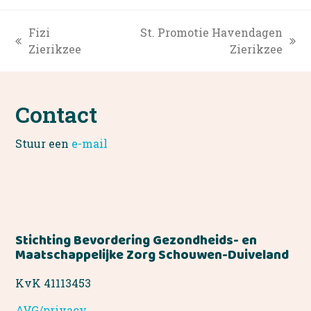
Fizi
St. Promotie Havendagen
previous
next
Zierikzee
Zierikzee
post:
post:
Contact
Stuur een
e-mail
Stichting Bevordering Gezondheids- en
Maatschappelijke Zorg Schouwen-Duiveland
KvK 41113453
AVG/privacy