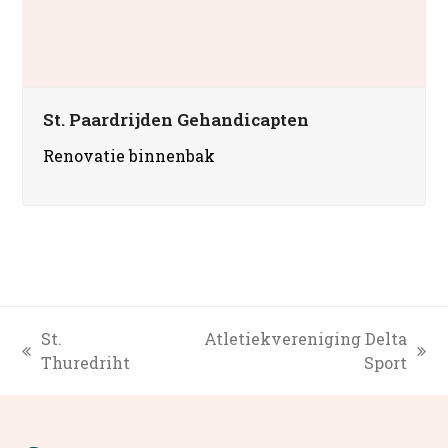
St. Paardrijden Gehandicapten
Renovatie binnenbak
St.
Atletiekvereniging Delta
previous
next
Thuredriht
Sport
post:
post: