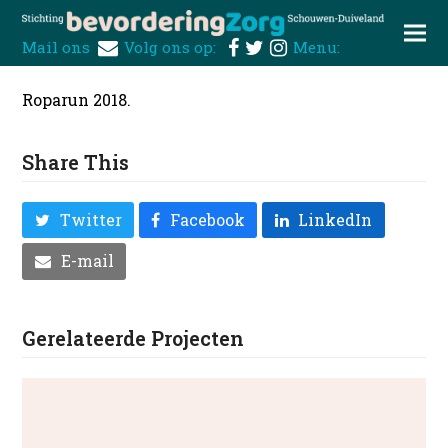
Mail ons
Volg ons op:
Menu:
Roparun 2018.
Share This
Twitter
Facebook
LinkedIn
E-mail
Gerelateerde Projecten