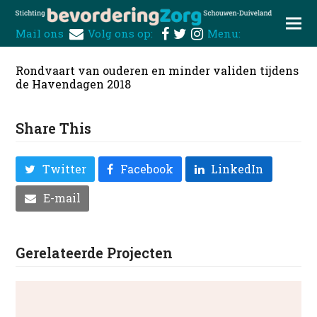
Mail ons
Volg ons op:
Menu:
Rondvaart van ouderen en minder validen tijdens
de Havendagen 2018
Share This
Twitter
Facebook
LinkedIn
E-mail
Gerelateerde Projecten