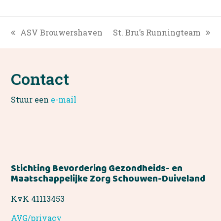
ASV Brouwershaven
St. Bru’s Runningteam
previous
next
post:
post:
Contact
Stuur een
e-mail
Stichting Bevordering Gezondheids- en
Maatschappelijke Zorg Schouwen-Duiveland
KvK 41113453
AVG/privacy