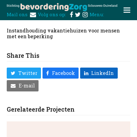
Mail ons
Volg ons op:
Menu:
Instandhouding vakantiehuizen voor mensen
met een beperking
Share This
Twitter
Facebook
LinkedIn
E-mail
Gerelateerde Projecten