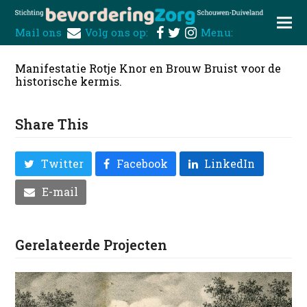
Mail ons
Volg ons op:
Menu:
Manifestatie Rotje Knor en Brouw Bruist voor de
historische kermis.
Share This
Twitter
Facebook
LinkedIn
E-mail
Gerelateerde Projecten