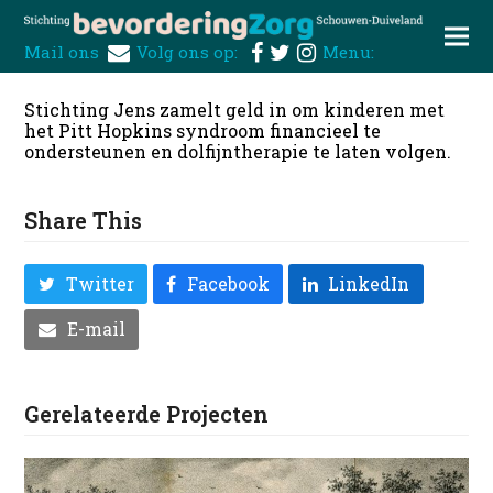
Mail ons
Volg ons op:
Menu:
Stichting Jens zamelt geld in om
kinderen met
het Pitt Hopkins syndroom financieel te
ondersteunen en dolfijntherapie te laten volgen.
Share This
Twitter
Facebook
LinkedIn
E-mail
Gerelateerde Projecten