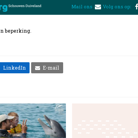
Mail ons
Volg ons op:
en beperking.
LinkedIn
E-mail